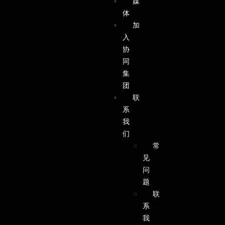
媒
体
加
入
协
同
集
团
联
系
我
们
常
见
问
题
联
系
我