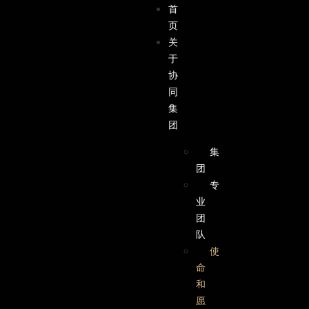
首
页
关
于
协
同
集
团
集
团
专
业
团
队
使
命
和
愿